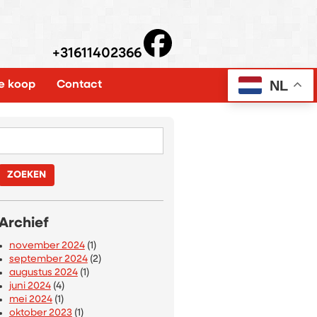
+31611402366
NL
e koop
Contact
-
Zoeken
naar:
Archief
november 2024
(1)
september 2024
(2)
augustus 2024
(1)
juni 2024
(4)
mei 2024
(1)
oktober 2023
(1)