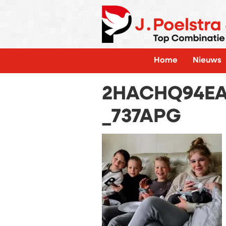
Home
Nieuws
2HACHQ94E
_737APG