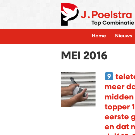
Home
Nieuws
MEI 2016
telet
meer da
midden
topper 1
eerste 
en dat 