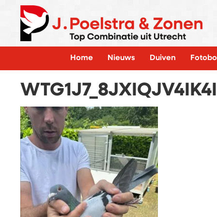
Home
Nieuws
Duiven
Fotobo
WTG1J7_8JXIQJV4IK