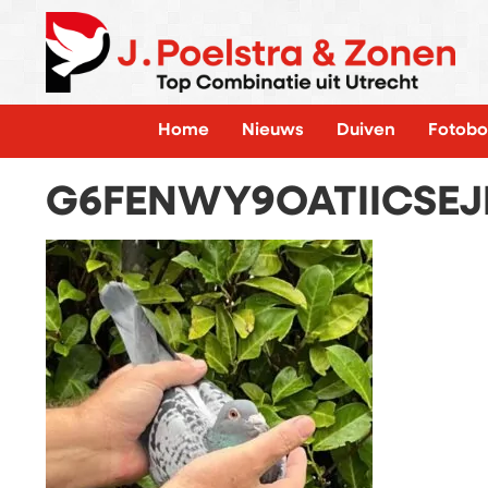
Home
Nieuws
Duiven
Fotobo
G6FENWY9OATIICSE