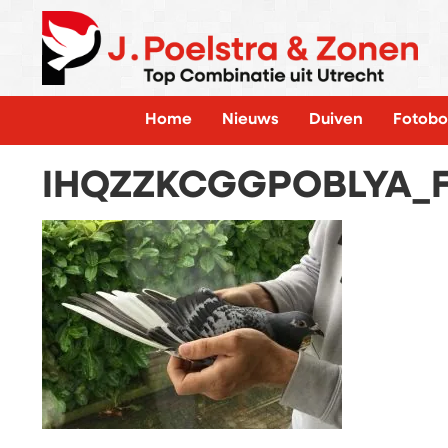
Home
Nieuws
Duiven
Fotobo
IHQZZKCGGPOBLYA_