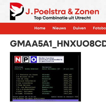
Home
Nieuws
Duiven
Fotobo
GMAA5A1_HNXUO8C