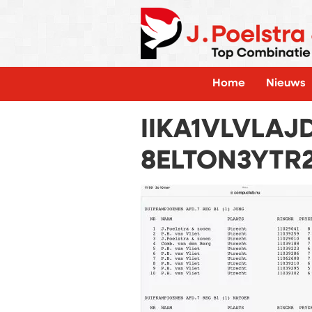
Home
Nieuws
IIKA1VLVLA
8ELTON3YTR