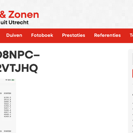
Duiven
Fotoboek
Prestaties
Referenties
T
JD8NPC–
2VTJHQ