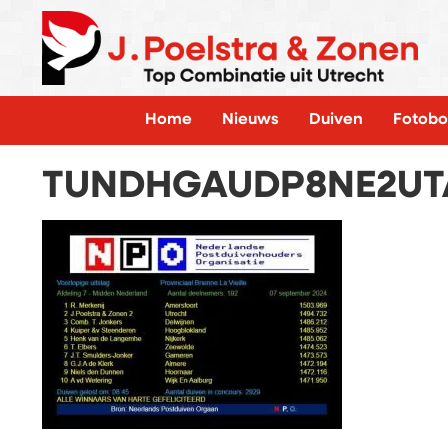
Home
Nieuws
Duiven
Fotobo
TUNDHGAUDP8NE2U