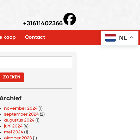
+31611402366
NL
e koop
Contact
VOZOZZQ
Zoeken
naar:
Archief
november 2024
(1)
september 2024
(2)
augustus 2024
(1)
juni 2024
(4)
mei 2024
(1)
oktober 2023
(1)