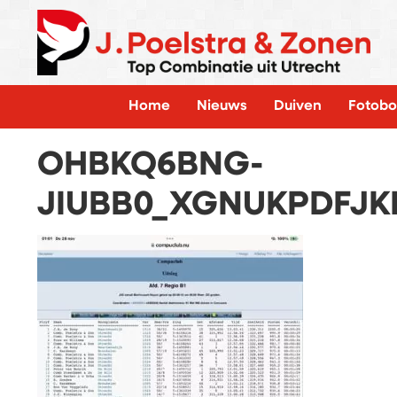
Home
Nieuws
Duiven
Fotobo
OHBKQ6BNG-
JIUBB0_XGNUKPDFJ