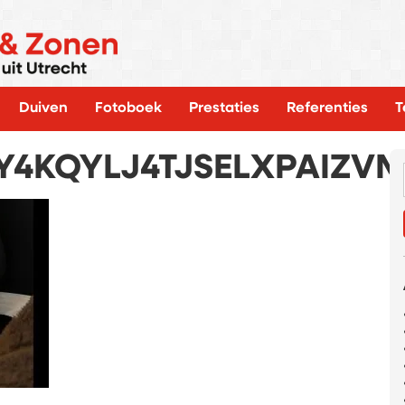
Duiven
Fotoboek
Prestaties
Referenties
T
Y4KQYLJ4TJSELXPAIZV