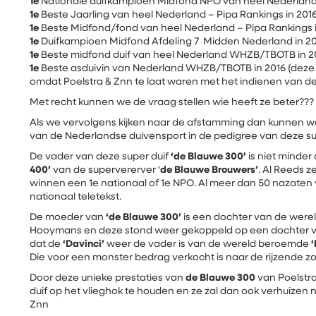
1e
Nationale duifkampioen Midfond NPO van heel Nederland 
1e
Beste Jaarling van heel Nederland – Pipa Rankings in 201
1e
Beste Midfond/fond van heel Nederland – Pipa Rankings 
1e
Duifkampioen Midfond Afdeling 7 Midden Nederland in 2
1e
Beste midfond duif van heel Nederland WHZB/TBOTB in 2
1e
Beste asduivin van Nederland WHZB/TBOTB in 2016 (deze t
omdat Poelstra & Znn te laat waren met het indienen van d
Met recht kunnen we de vraag stellen wie heeft ze beter???
Als we vervolgens kijken naar de afstamming dan kunnen we
van de Nederlandse duivensport in de pedigree van deze sup
De vader van deze super duif
‘de Blauwe 300’
is niet minde
400’
van de supervererver ‘
de Blauwe Brouwers’
. Al Reeds z
winnen een 1e nationaal of 1e NPO. Al meer dan 50 nazaten 
nationaal teletekst.
De moeder van
‘de Blauwe 300’
is een dochter van de were
Hooymans en deze stond weer gekoppeld op een dochter 
dat de
‘Davinci’
weer de vader is van de wereld beroemde
‘
Die voor een monster bedrag verkocht is naar de rijzende zo
Door deze unieke prestaties van
de Blauwe 300
van Poelstr
duif op het vlieghok te houden en ze zal dan ook verhuizen
Znn