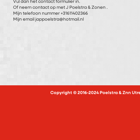
Vul dan het contact formulier in.
Of neem contact op met J Poelstra & Zonen .
Mijn telefoon nummer +31611402366
Mijn email jappoelstra@hotmail.nl
Copyright © 2016-2024 Poelstra & Znn Utr