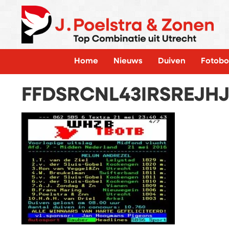
Home
Nieuws
Duiven
Fotobo
FFDSRCNL43IRSREJH