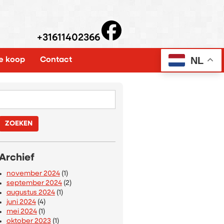
+31611402366
NL
e koop
Contact
ACOQDACA
Zoeken
naar:
Archief
november 2024
(1)
september 2024
(2)
augustus 2024
(1)
juni 2024
(4)
mei 2024
(1)
oktober 2023
(1)