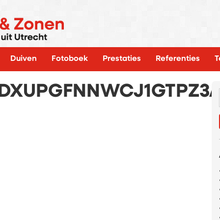
Duiven
Fotoboek
Prestaties
Referenties
T
DXUPGFNNWCJ1GTPZ3