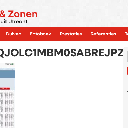
Duiven
Fotoboek
Prestaties
Referenties
T
QJOLC1MBM0SABREJPZ