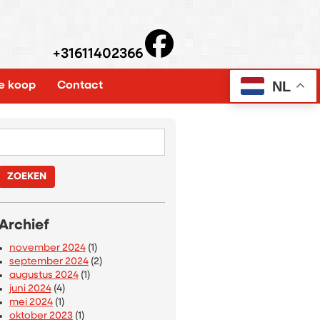
+31611402366
NL
e koop
Contact
HE491QQ
Zoeken
naar:
Archief
november 2024
(1)
september 2024
(2)
augustus 2024
(1)
juni 2024
(4)
mei 2024
(1)
oktober 2023
(1)