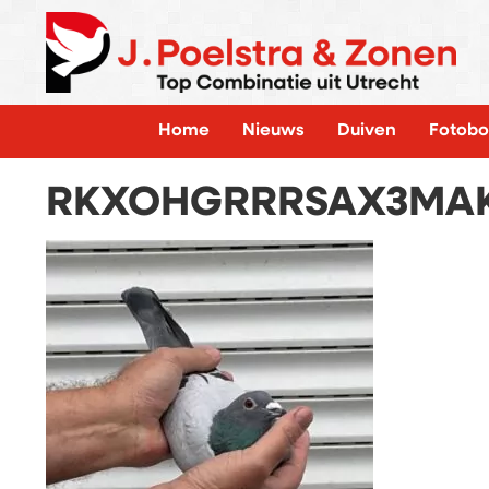
Home
Nieuws
Duiven
Fotobo
RKXOHGRRRSAX3MAK