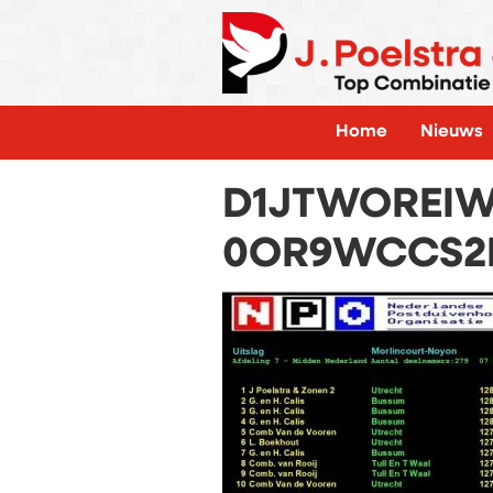
Home
Nieuws
D1JTWOREI
0OR9WCCS2