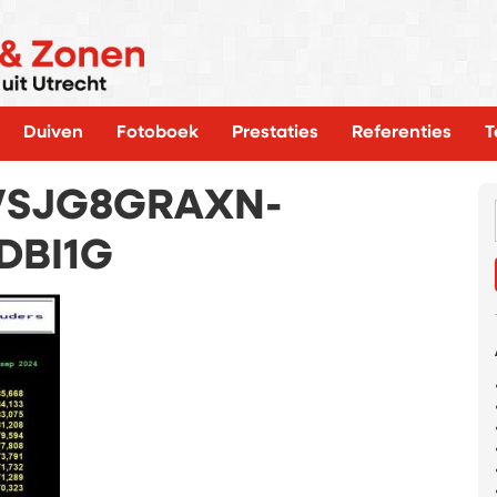
Duiven
Fotoboek
Prestaties
Referenties
T
WSJG8GRAXN-
DBI1G