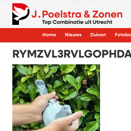
Home
Nieuws
Duiven
Fotobo
RYMZVL3RVLGOPHDA